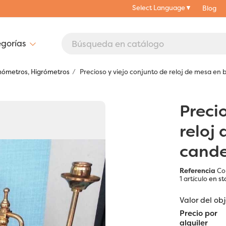
Select Language
▼
Blog
mómetros, Higrómetros
Precioso y viejo conjunto de reloj de mesa en
Preci
reloj
cande
Referencia
Co
1 artículo
en st
Valor del ob
Precio por
alquiler