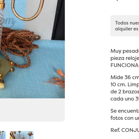
Todos nue
alquiler es
Muy pesado 
pieza reloj
FUNCIONA 
Mide 36 cm
10 cm. Lim
de 2 brazos
cada uno 3
Se encuentr
fotos con u
Ref. CONJ