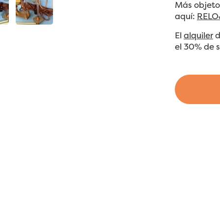
Más objetos
aquí:
RELO
El
alquiler
d
el 30% de su