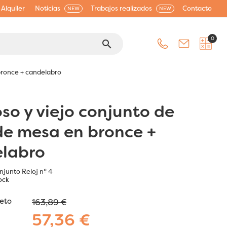
Alquiler
Noticias
Trabajos realizados
Contacto
NEW
NEW
0
search
 bronce + candelabro
oso y viejo conjunto de
 de mesa en bronce +
labro
njunto Reloj nº 4
ock
jeto
163,89 €
57,36 €