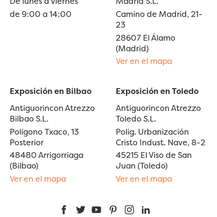
De lunes a viernes
Madrid S.L.
de 9:00 a 14:00
Camino de Madrid, 21-
23
28607 El Álamo
(Madrid)
Ver en el mapa
Exposición en Bilbao
Exposición en Toledo
Antiguorincon Atrezzo
Antiguorincon Atrezzo
Bilbao S.L.
Toledo S.L.
Polígono Txaco, 13
Polig. Urbanización
Posterior
Cristo Indust. Nave, 8-2
48480 Arrigorriaga
45215 El Viso de San
(Bilbao)
Juan (Toledo)
Ver en el mapa
Ver en el mapa
Facebook
Twitter
YouTube
Pinterest
Instagram
LinkedIn