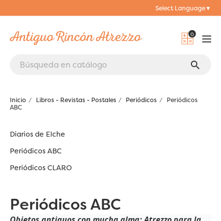
Select Language
▼
0
search
Inicio
Libros - Revistas - Postales
Periódicos
Periódicos
ABC
Diarios de Elche
Periódicos ABC
Periódicos CLARO
Periódicos ABC
Objetos antiguos con mucha alma: Atrezzo para la