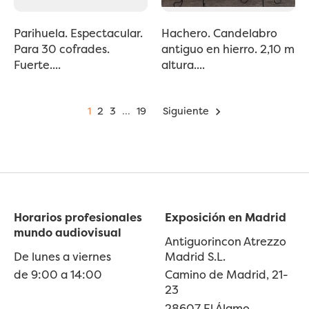
Parihuela. Espectacular.
Hachero. Candelabro
Para 30 cofrades.
antiguo en hierro. 2,10 m
Fuerte....
altura....
1
2
3
…
19
Siguiente

Horarios profesionales
Exposición en Madrid
mundo audiovisual
Antiguorincon Atrezzo
De lunes a viernes
Madrid S.L.
de 9:00 a 14:00
Camino de Madrid, 21-
23
28607 El Álamo