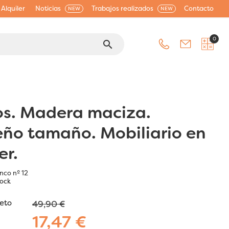
Alquiler
Noticias
Trabajos realizados
Contacto
NEW
NEW
0
search
s. Madera maciza.
ño tamaño. Mobiliario en
er.
nco nº 12
tock
jeto
49,90 €
17,47 €