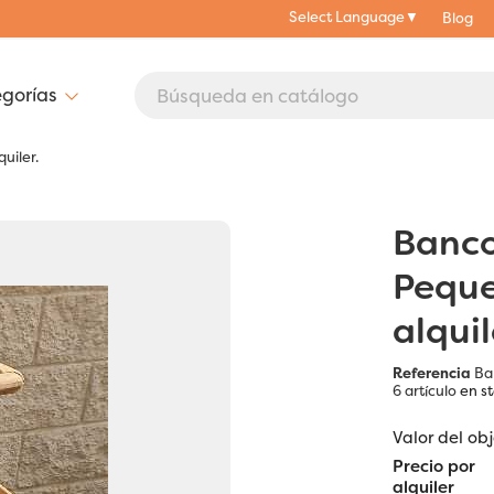
Select Language
▼
Blog
uiler.
Banco
Peque
alquil
Referencia
Ba
6 artículo
en s
Valor del ob
Precio por
alquiler