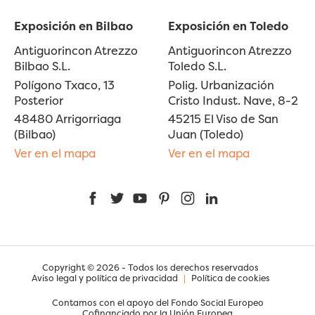
Exposición en Bilbao
Exposición en Toledo
Antiguorincon Atrezzo
Antiguorincon Atrezzo
Bilbao S.L.
Toledo S.L.
Polígono Txaco, 13
Polig. Urbanización
Posterior
Cristo Indust. Nave, 8-2
48480 Arrigorriaga
45215 El Viso de San
(Bilbao)
Juan (Toledo)
Ver en el mapa
Ver en el mapa
Facebook
Twitter
YouTube
Pinterest
Instagram
LinkedIn
Copyright © 2026 - Todos los derechos reservados
Aviso legal y política de privacidad
|
Política de cookies
Contamos con el apoyo del Fondo Social Europeo
Cofinanciado por la Unión Europea