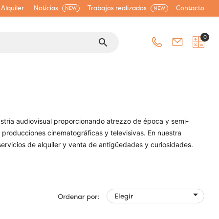
Alquiler
Noticias
Trabajos realizados
Contacto
NEW
NEW
0
search
ria audiovisual proporcionando atrezzo de época y semi-
 producciones cinematográficas y televisivas. En nuestra
ervicios de alquiler y venta de antigüedades y curiosidades.

Elegir
Ordenar por: