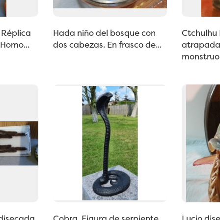
 Réplica
Hada niño del bosque con
Ctchulhu 
 Homo...
dos cabezas. En frasco de...
atrapada 
monstruo.
 disecada.
Cobra. Figura de serpiente.
Lucio di