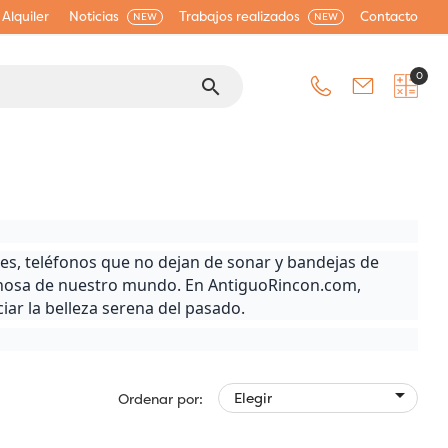
Alquiler
Noticias
Trabajos realizados
Contacto
NEW
NEW
0
search
es, teléfonos que no dejan de sonar y bandejas de
iginosa de nuestro mundo. En AntiguoRincon.com,
ar la belleza serena del pasado.

Elegir
Ordenar por: