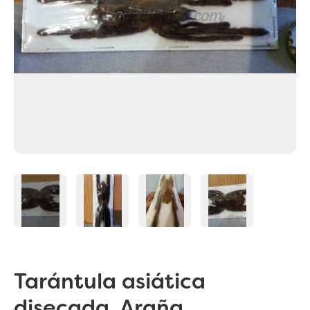
Tarántula asiática
disecada. Araña.