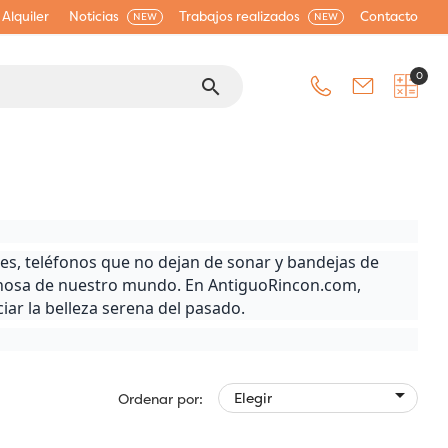
Alquiler
Noticias
Trabajos realizados
Contacto
NEW
NEW
0
search
es, teléfonos que no dejan de sonar y bandejas de
iginosa de nuestro mundo. En AntiguoRincon.com,
ar la belleza serena del pasado.

Elegir
Ordenar por: