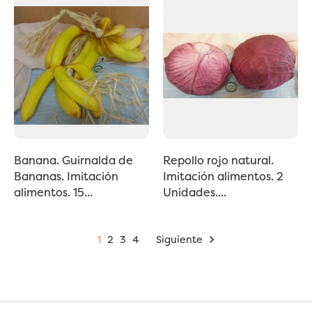
Banana. Guirnalda de
Repollo rojo natural.
Bananas. Imitación
Imitación alimentos. 2
alimentos. 15...
Unidades....
1
2
3
4
Siguiente
