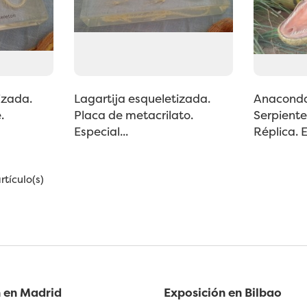
izada.
Lagartija esqueletizada.
Anaconda
.
Placa de metacrilato.
Serpient
Especial...
Réplica. 
tículo(s)
 en Madrid
Exposición en Bilbao