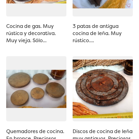
Cocina de gas. Muy
3 patas de antigua
rústica y decorativa.
cocina de leña. Muy
Muy vieja. Sólo...
rústico....
Quemadores de cocina.
Discos de cocina de leña
En bronce. Preciosos.
muy antiguos. Preciosos.