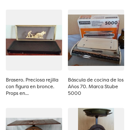
Brasero. Preciosa rejilla
Báscula de cocina de los
con figura en bronce.
Años 70. Marca Stube
Props en...
5000