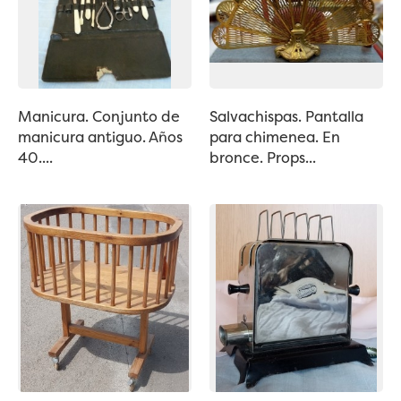
Manicura. Conjunto de
Salvachispas. Pantalla
manicura antiguo. Años
para chimenea. En
40....
bronce. Props...