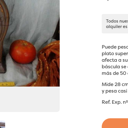
Todos nue
alquiler es
Puede pesar
plato super
afecta a su
báscula se
más de 50 
Mide 28 cm
y pesa casi 
Ref. Exp. n