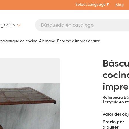
Select Language
▼
Blog
nza antigua de cocina. Alemana. Enorme e impresionante
Báscu
cocin
impre
Referencia
Bá
1 artículo
en st
Valor del ob
Precio por
alquiler