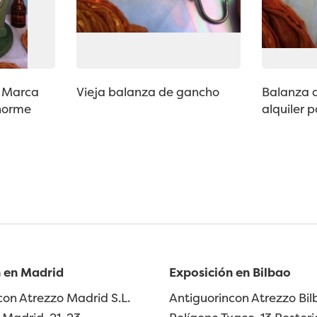
. Marca
Vieja balanza de gancho
Balanza 
Enorme
alquiler 
 en Madrid
Exposición en Bilbao
con Atrezzo Madrid S.L.
Antiguorincon Atrezzo Bilb