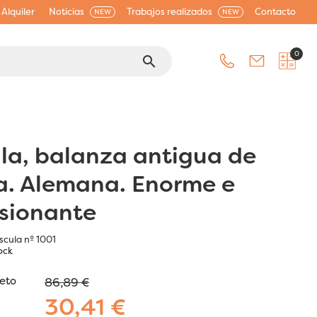
Alquiler
Noticias
Trabajos realizados
Contacto
NEW
NEW
0
search
la, balanza antigua de
a. Alemana. Enorme e
sionante
scula nº 1001
ock
jeto
86,89 €
30,41 €