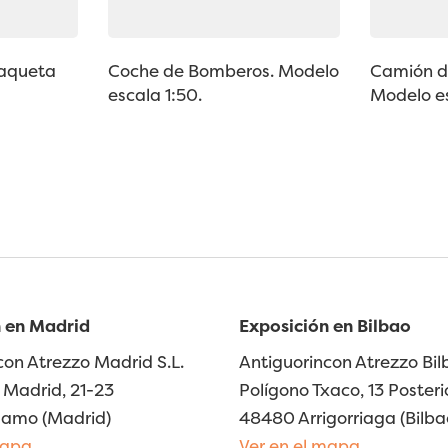
Maqueta
Coche de Bomberos. Modelo
Camión d
escala 1:50.
Modelo es
 en Madrid
Exposición en Bilbao
con Atrezzo Madrid S.L.
Antiguorincon Atrezzo Bilb
Madrid, 21-23
Polígono Txaco, 13 Posteri
lamo (Madrid)
48480 Arrigorriaga (Bilba
mapa
Ver en el mapa