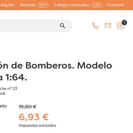
Alquiler
Noticias
Trabajos realizados
Contacto
NEW
NEW
0
search
n de Bomberos. Modelo
 1:64.
che nº 23
ock
jeto
19,80 €
6,93 €
Impuestos excluidos