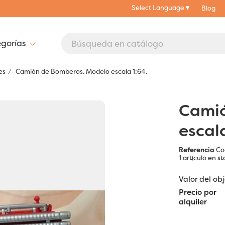
Select Language
▼
Blog
es
Camión de Bomberos. Modelo escala 1:64.
Camió
escala
Referencia
Co
1 artículo
en st
Valor del ob
Precio por
alquiler