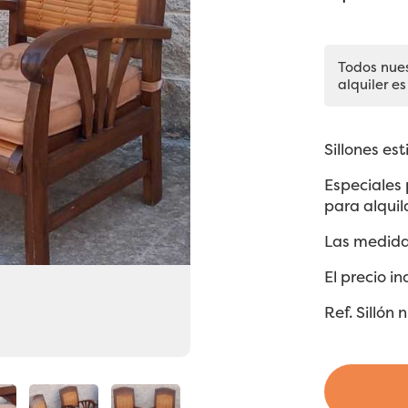
Todos nue
alquiler es
Sillones es
Especiales 
para alquila
Las medida
El precio i
Ref. Silló