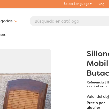
Select Language
▼
Blog
acas.
Sillon
Mobili
Butac
Referencia
Sil
2 artículo
en s
Valor del ob
Precio por
alquiler