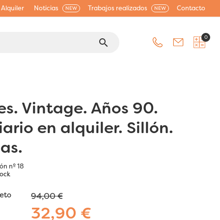
Alquiler
Noticias
Trabajos realizados
Contacto
NEW
NEW
0
search
es. Vintage. Años 90.
ario en alquiler. Sillón.
as.
lón nº 18
tock
jeto
94,00 €
32,90 €