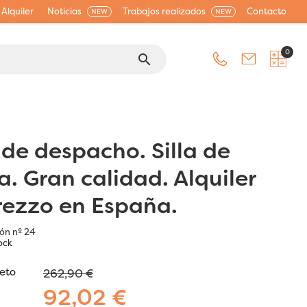
Alquiler
Noticias
Trabajos realizados
Contacto
NEW
NEW
0
search
 de despacho. Silla de
a. Gran calidad. Alquiler
rezzo en España.
lón nº 24
ock
jeto
262,90 €
92,02 €