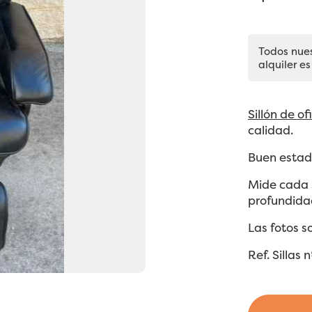
Todos nue
alquiler es
Sillón de of
calidad.
Buen estado
Mide cada s
profundida
Las fotos so
Ref. Silla