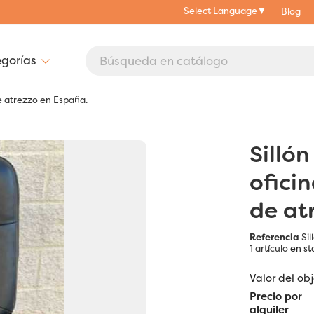
Select Language
▼
Blog
de atrezzo en España.
Sillón
oficin
de at
Referencia
Sil
1 artículo
en st
Valor del ob
Precio por
alquiler