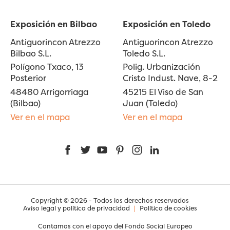
Exposición en Bilbao
Exposición en Toledo
Antiguorincon Atrezzo
Antiguorincon Atrezzo
Bilbao S.L.
Toledo S.L.
Polígono Txaco, 13
Polig. Urbanización
Posterior
Cristo Indust. Nave, 8-2
48480 Arrigorriaga
45215 El Viso de San
(Bilbao)
Juan (Toledo)
Ver en el mapa
Ver en el mapa
Facebook
Twitter
YouTube
Pinterest
Instagram
LinkedIn
Copyright © 2026 - Todos los derechos reservados
Aviso legal y política de privacidad
|
Política de cookies
Contamos con el apoyo del Fondo Social Europeo