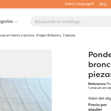
Select Language
▼
Blog
sas en hierro y bronce. Origen Británico. 7 piezas.
Ponde
bronc
pieza
Referencia
Po
1 artículo
en st
Valor del ob
Precio por
alquiler