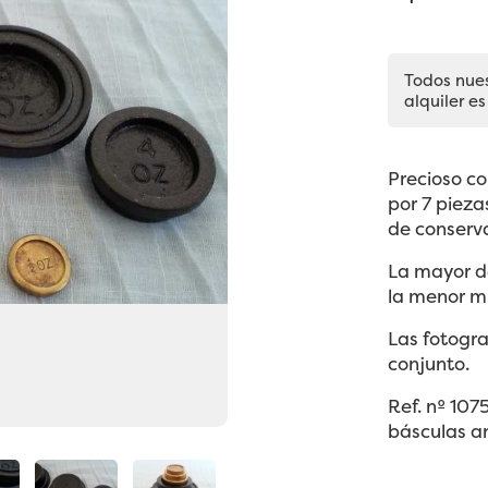
Todos nue
alquiler es
Precioso c
por 7 pieza
de conserv
La mayor de
la menor mi
Las fotogra
conjunto.
Ref. nº 10
básculas a