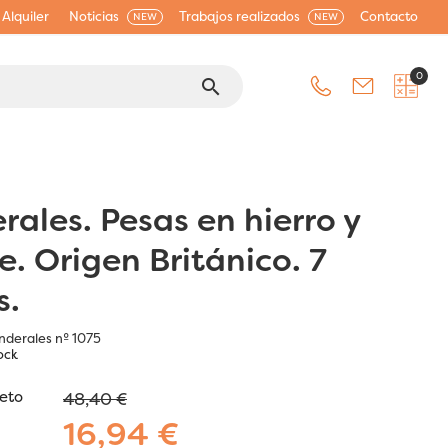
Alquiler
Noticias
Trabajos realizados
Contacto
NEW
NEW
0
search
rales. Pesas en hierro y
e. Origen Británico. 7
s.
nderales nº 1075
ock
jeto
48,40 €
16,94 €