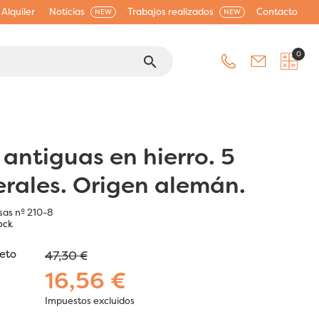
Alquiler
Noticias
Trabajos realizados
Contacto
NEW
NEW
0
search
 antiguas en hierro. 5
rales. Origen alemán.
sas nº 210-8
ock
jeto
47,30 €
16,56 €
Impuestos excluidos