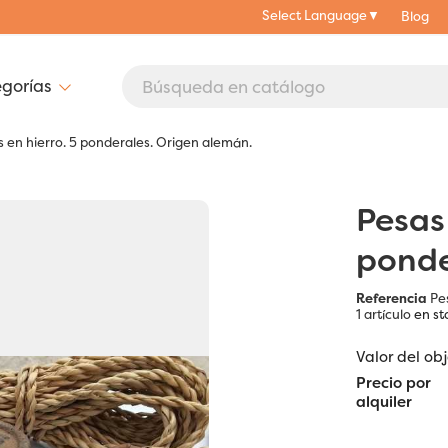
Select Language
▼
Blog
 en hierro. 5 ponderales. Origen alemán.
Pesas
ponde
Referencia
Pe
1 artículo
en st
Valor del ob
Precio por
alquiler