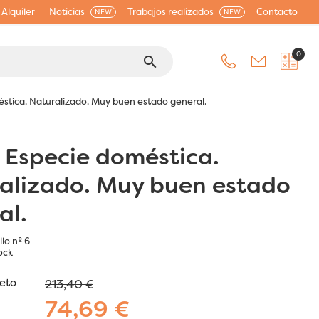
Alquiler
Noticias
Trabajos realizados
Contacto
NEW
NEW
0
search
éstica. Naturalizado. Muy buen estado general.
. Especie doméstica.
alizado. Muy buen estado
al.
lo nº 6
ock
jeto
213,40 €
74,69 €