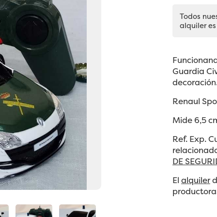
Todos nue
alquiler es
Funcionand
Guardia Civ
decoración
Renaul Spor
Mide 6,5 cm
Ref. Exp. 
relacionado
DE SEGUR
El
alquiler
d
productoras