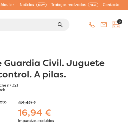
Alquiler
Noticias
Trabajos realizados
Contacto
NEW
NEW
0
search
 Guardia Civil. Juguete
ontrol. A pilas.
che nº 321
ock
jeto
48,40 €
16,94 €
Impuestos excluidos