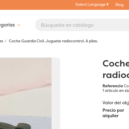
Select Language
▼
Blog
es
Coche Guardia Civil. Juguete radiocontrol. A pilas.
Coche
radioc
Referencia
Co
1 artículo
en st
Valor del ob
Precio por
alquiler