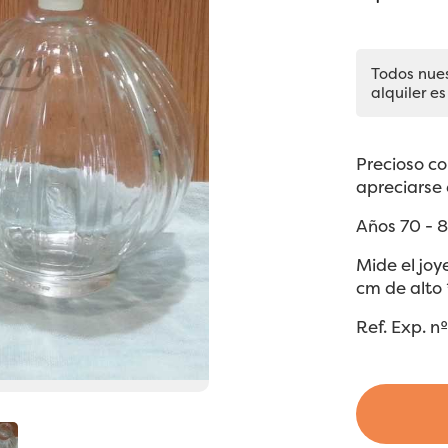
Todos nue
alquiler es
Precioso co
apreciarse 
Años 70 - 8
Mide el joy
cm de alto 
Ref. Exp. n