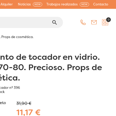
Alquiler
Noticias
Trabajos realizados
Contacto
NEW
NEW
0
search
. Props de cosmética.
nto de tocador en vidrio.
70-80. Precioso. Props de
tica.
cador nº 396
ock
jeto
31,90 €
11,17 €