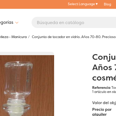
Select Language
▼
Blog
elleza - Manicura
Conjunto de tocador en vidrio. Años 70-80. Precioso
Conju
Años 
cosmé
Referencia
To
1 artículo
en st
Valor del ob
Precio por
alquiler