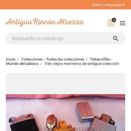
Select Language
▼
0
search
Inicio
Colecciones - Todas las colecciones
Tabacofília -
Mundo del tabaco
Tres viejos mecheros de antigua colección