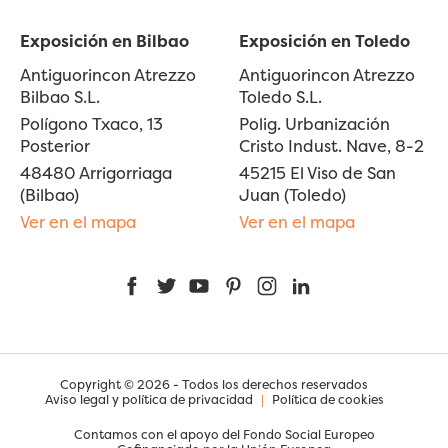
Exposición en Bilbao
Exposición en Toledo
Antiguorincon Atrezzo
Antiguorincon Atrezzo
Bilbao S.L.
Toledo S.L.
Polígono Txaco, 13
Polig. Urbanización
Posterior
Cristo Indust. Nave, 8-2
48480 Arrigorriaga
45215 El Viso de San
(Bilbao)
Juan (Toledo)
Ver en el mapa
Ver en el mapa
Facebook
Twitter
YouTube
Pinterest
Instagram
LinkedIn
Copyright © 2026 - Todos los derechos reservados
Aviso legal y política de privacidad
|
Política de cookies
Contamos con el apoyo del Fondo Social Europeo