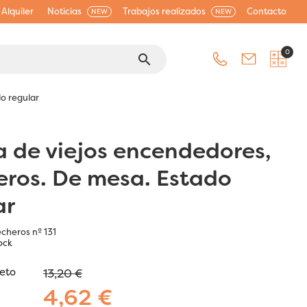
Alquiler
Noticias
Trabajos realizados
Contacto
NEW
NEW
0
search
o regular
a de viejos encendedores,
ros. De mesa. Estado
ar
cheros nº 131
ock
jeto
13,20 €
4,62 €