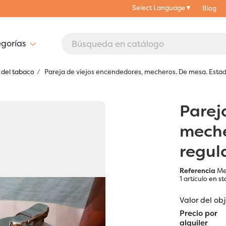
Select Language
▼
Blog
 del tabaco
Pareja de viejos encendedores, mecheros. De mesa. Estad
Parej
meche
regul
Referencia
Me
1 artículo
en st
Valor del ob
Precio por
alquiler