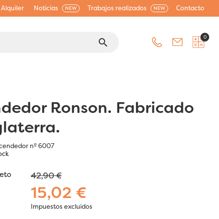
Alquiler
Noticias
Trabajos realizados
Contacto
NEW
NEW
0
search
dedor Ronson. Fabricado
glaterra.
cendedor nº 6007
ock
jeto
42,90 €
15,02 €
Impuestos excluidos