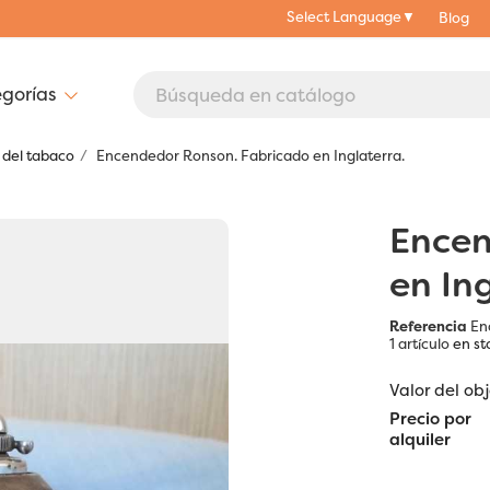
Select Language
▼
Blog
 del tabaco
Encendedor Ronson. Fabricado en Inglaterra.
Encen
en In
Referencia
En
1 artículo
en st
Valor del ob
Precio por
alquiler