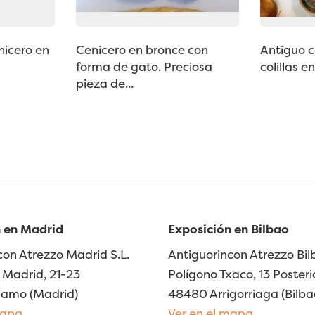
nicero en
Cenicero en bronce con
Antiguo 
forma de gato. Preciosa
colillas e
pieza de...
 en Madrid
Exposición en Bilbao
con Atrezzo Madrid S.L.
Antiguorincon Atrezzo Bilb
Madrid, 21-23
Polígono Txaco, 13 Posteri
lamo (Madrid)
48480 Arrigorriaga (Bilba
mapa
Ver en el mapa