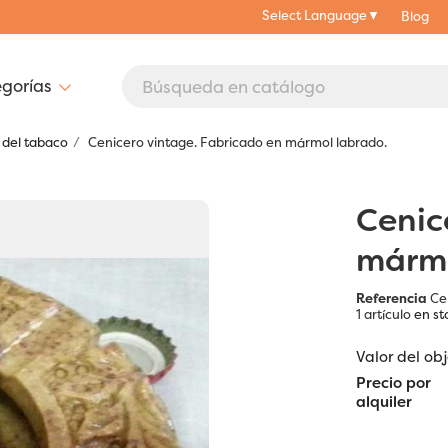
Select Language
▼
Blog
 del tabaco
Cenicero vintage. Fabricado en mármol labrado.
Cenic
mármo
Referencia
Ce
1 artículo
en st
Valor del ob
Precio por
alquiler