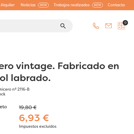
Alquiler
Noticias
Trabajos realizados
Contacto
NEW
NEW
0
search
ero vintage. Fabricado en
l labrado.
nicero nº 2116-B
ock
jeto
19,80 €
6,93 €
Impuestos excluidos