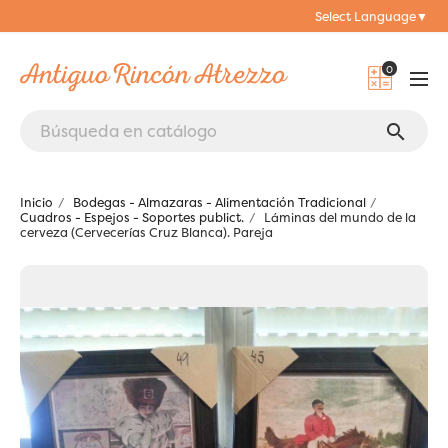
Select Language
▼
0
search
Inicio
Bodegas - Almazaras - Alimentación Tradicional
Cuadros - Espejos - Soportes publict.
Láminas del mundo de la
cerveza (Cervecerías Cruz Blanca). Pareja