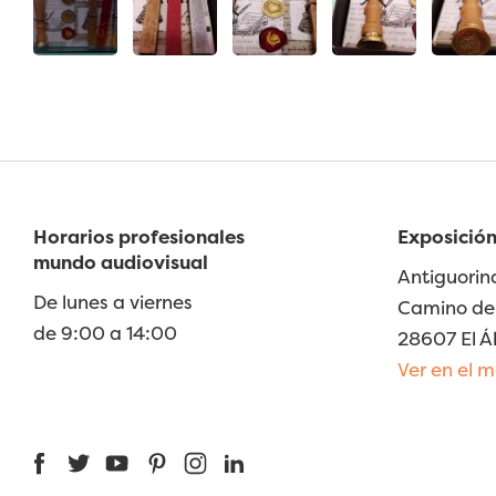
Horarios profesionales
Exposición
mundo audiovisual
Antiguorin
De lunes a viernes
Camino de 
de 9:00 a 14:00
28607 El Á
Ver en el 
Facebook
Twitter
YouTube
Pinterest
Instagram
LinkedIn