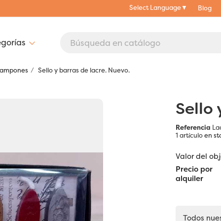
Select Language
▼
Blog
- Tampones
Sello y barras de lacre. Nuevo.
Sello 
Referencia
La
1 artículo
en st
Valor del ob
Precio por
alquiler
Todos nue