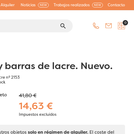
Alquiler
Noticias
Trabajos realizados
Contacto
NEW
NEW
0
search
y barras de lacre. Nuevo.
cre nº 2153
ock
jeto
41,80 €
14,63 €
Impuestos excluidos
stros objetos
solo en régimen de alquiler.
El coste del