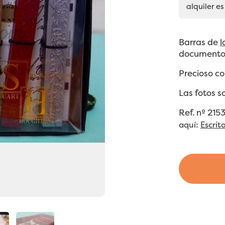
alquiler es
Barras de
l
documento
Precioso co
Las fotos s
Ref. nº 21
aquí:
Escrit