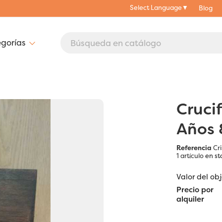
Select Language
▼
Blog
Cruci
Años
Referencia
Cr
1 artículo
en st
Valor del ob
Precio por
alquiler