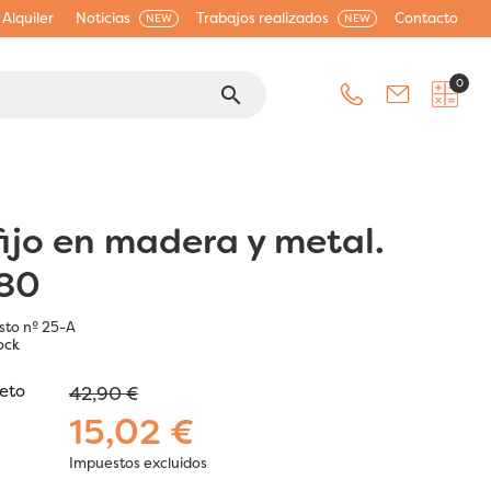
Alquiler
Noticias
Trabajos realizados
Contacto
NEW
NEW
0
search
fijo en madera y metal.
 80
isto nº 25-A
ock
jeto
42,90 €
15,02 €
Impuestos excluidos