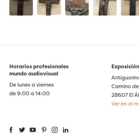
Horarios profesionales
Exposición
mundo audiovisual
Antiguorin
De lunes a viernes
Camino de 
de 9:00 a 14:00
28607 El Á
Ver en el 
Facebook
Twitter
YouTube
Pinterest
Instagram
LinkedIn