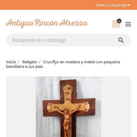
Select Language
▼
0
search
Inicio
Religión
Crucifijo en madera y metal con pequeña
benditera a sus pies.