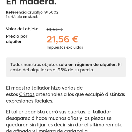
En madera.
Referencia
Crucifijo nº 5002
1 artículo
en stock
Valor del objeto
61,60 €
21,56 €
Precio por
alquiler
Impuestos excluidos
Todos nuestros objetos
solo en régimen de alquiler.
El
coste del alquiler es el 35% de su precio.
El maestro tallador hizo varios de
estos
Cristos
artesanales a los que esculpió distintas
expresiones faciales.
El taller ebanista cerró sus puertas, el tallador
desapareció hace muchos años y las piezas se
quedaron sin lijar, es decir, sin dar el último remate
de afinado y limpieza de cada talla...