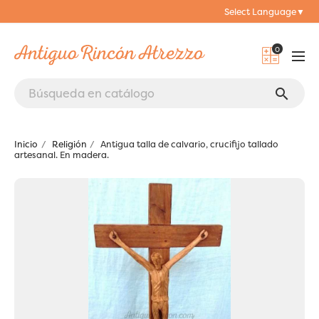
Select Language
▼
0
search
Inicio
Religión
Antigua talla de calvario, crucifijo tallado
artesanal. En madera.