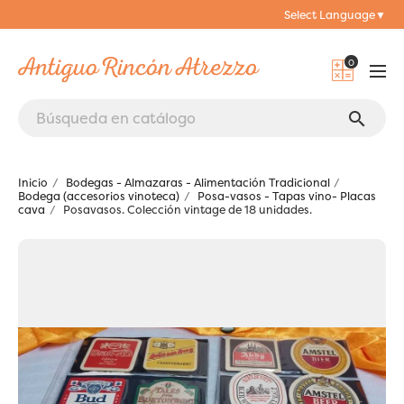
Select Language
▼
0
search
Inicio
Bodegas - Almazaras - Alimentación Tradicional
Bodega (accesorios vinoteca)
Posa-vasos - Tapas vino- Placas
cava
Posavasos. Colección vintage de 18 unidades.