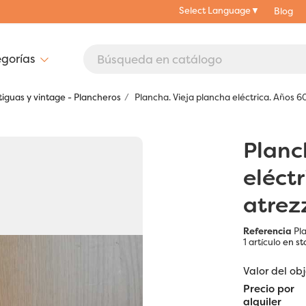
Select Language
▼
Blog
iguas y vintage - Plancheros
Plancha. Vieja plancha eléctrica. Años 6
Planc
eléct
atrez
Referencia
Pl
1 artículo
en st
Valor del ob
Precio por
alquiler