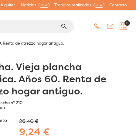
Alquiler
Noticias
Trabajos realizados
Contacto
NEW
NEW
0
search
0. Renta de atrezzo hogar antiguo.
ha. Vieja plancha
rica. Años 60. Renta de
zo hogar antiguo.
ancha nº 210
ock
jeto
26,40 €
9,24 €