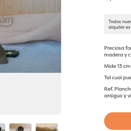
Todos nue
alquiler es
Preciosa f
madera y co
Mide 13 cm 
Tal cual pu
Ref. Planc
antiguo y v