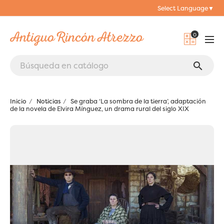
Select Language
▼
0
search
Inicio
Noticias
Se graba ‘La sombra de la tierra’, adaptación
de la novela de Elvira Mínguez, un drama rural del siglo XIX