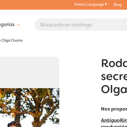
Select Language
▼
Blog
e Olga Osorio
Roda
secr
Olga
Nos propor
AntiguoRi
producción