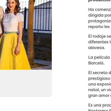
Ha comenzad
dirigida po
protagoniza
reparto le
El rodaje s
diferentes 
alavesa.
La películ
Barceló.
El secreto 
prestigios
una exposi
natal, un v
gran amor 
Es una prod
Nostromo Pi