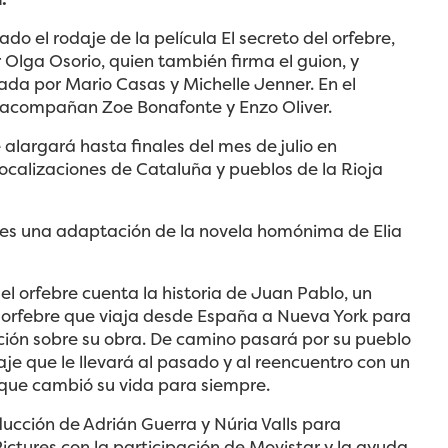
o el rodaje de la película El secreto del orfebre,
r Olga Osorio, quien también firma el guion, y
da por Mario Casas y Michelle Jenner. En el
s acompañan Zoe Bonafonte y Enzo Oliver.
e alargará hasta finales del mes de julio en
localizaciones de Cataluña y pueblos de la Rioja
a es una adaptación de la novela homónima de Elia
del orfebre cuenta la historia de Juan Pablo, un
o orfebre que viaja desde España a Nueva York para
ción sobre su obra. De camino pasará por su pueblo
iaje que le llevará al pasado y al reencuentro con un
que cambió su vida para siempre.
ucción de Adrián Guerra y Núria Valls para
ctures con la participación de Movistar y la ayuda