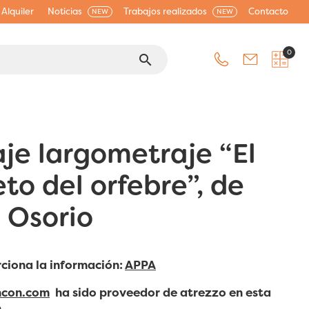
Alquiler
Noticias
Trabajos realizados
Contacto
NEW
NEW
0
search
je largometraje “El
eto del orfebre”, de
 Osorio
ciona la información:
APPA
ncon.com
ha sido proveedor de atrezzo en esta
.