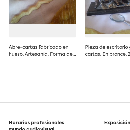
Abre-cartas fabricado en
Pieza de escritorio
hueso. Artesanía. Forma de...
cartas. En bronce. Z
Horarios profesionales
Exposición
mundo audiovisual