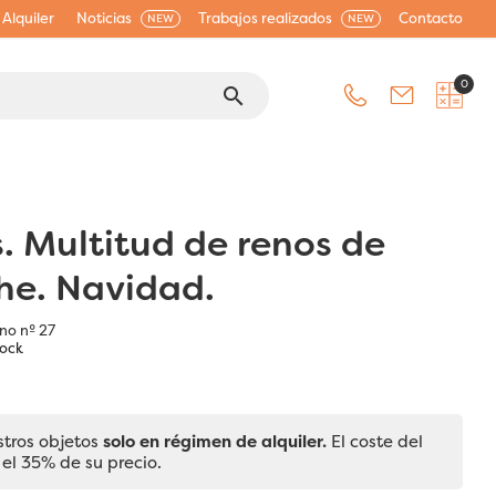
Alquiler
Noticias
Trabajos realizados
Contacto
NEW
NEW
0
search
. Multitud de renos de
he. Navidad.
no nº 27
tock
stros objetos
solo en régimen de alquiler.
El coste del
 el 35% de su precio.