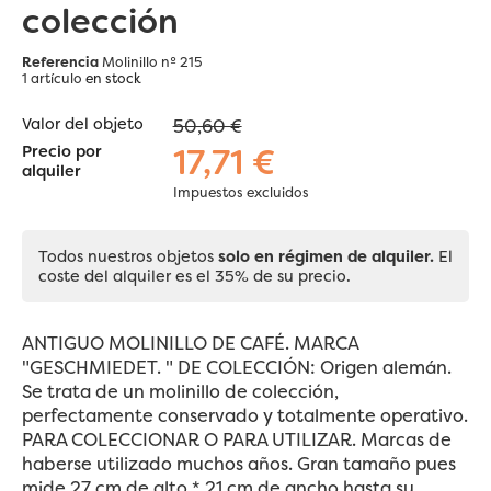
colección
Referencia
Molinillo nº 215
1 artículo
en stock
Valor del objeto
50,60 €
17,71 €
Precio por
alquiler
Impuestos excluidos
Todos nuestros objetos
solo en régimen de alquiler.
El
coste del alquiler es el 35% de su precio.
ANTIGUO MOLINILLO DE CAFÉ. MARCA
"GESCHMIEDET. " DE COLECCIÓN: Origen alemán.
Se trata de un molinillo de colección,
perfectamente conservado y totalmente operativo.
PARA COLECCIONAR O PARA UTILIZAR. Marcas de
haberse utilizado muchos años. Gran tamaño pues
mide 27 cm de alto * 21 cm de ancho hasta su