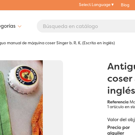
Select Language
▼
Blog
guo manual de máquina coser Singer b. R. K. (Escrito en inglés)
Antig
coser 
inglés
Referencia
Ma
1 artículo
en st
Valor del ob
Precio por
alquiler