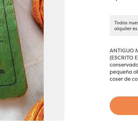
Todos nue
alquiler es
ANTIGUO M
(ESCRITO EN
conservado 
pequeña ob
coser de col