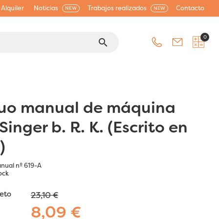
Alquiler
Noticias
Trabajos realizados
Contacto
NEW
NEW
0
search
uo manual de máquina
Singer b. R. K. (Escrito en
)
nual nº 619-A
ock
jeto
23,10 €
8,09 €