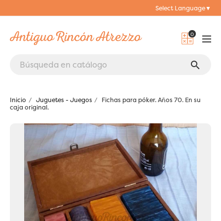
Select Language
▼
0
search
Inicio
Juguetes - Juegos
Fichas para póker. Años 70. En su
caja original.