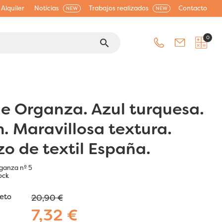
Alquiler
Noticias
Trabajos realizados
Contacto
NEW
NEW
0
search
de Organza. Azul turquesa.
m. Maravillosa textura.
zo de textil España.
ganza nº 5
ock
jeto
20,90 €
7,32 €