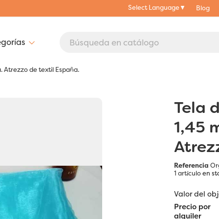
Select Language
▼
Blog
. Atrezzo de textil España.
Tela 
1,45 
Atrez
Referencia
Or
1 artículo
en st
Valor del ob
Precio por
alquiler