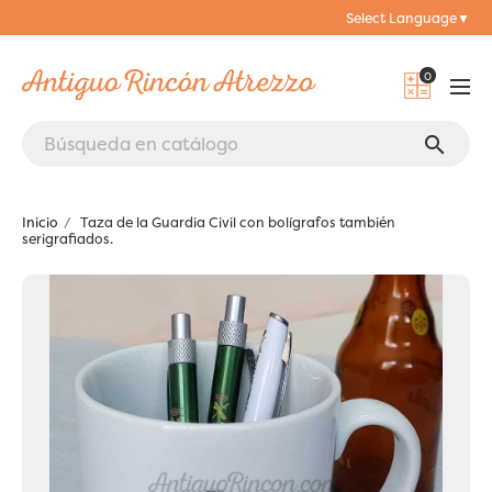
Select Language
▼
0
search
Inicio
Taza de la Guardia Civil con bolígrafos también
serigrafiados.