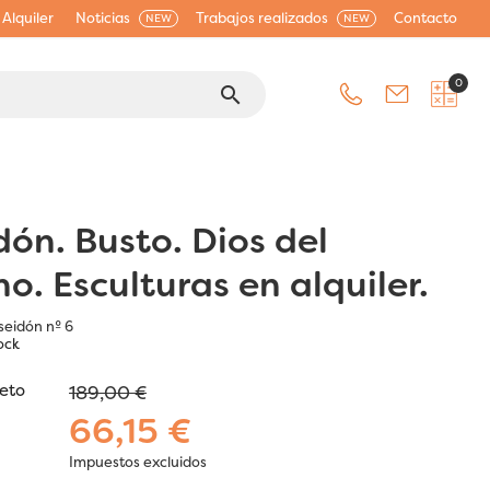
Alquiler
Noticias
Trabajos realizados
Contacto
NEW
NEW
0
search
dón. Busto. Dios del
o. Esculturas en alquiler.
seidón nº 6
ock
jeto
189,00 €
66,15 €
Impuestos excluidos