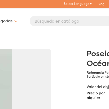
Select Language
▼
Blog
Posei
Océan
Referencia
Po
1 artículo
en st
Valor del ob
Precio por
alquiler