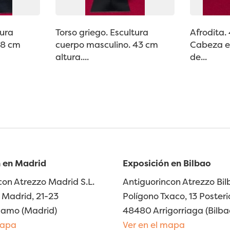
tura
Torso griego. Escultura
Afrodita.
48 cm
cuerpo masculino. 43 cm
Cabeza en
altura....
de...
 en Madrid
Exposición en Bilbao
con Atrezzo Madrid S.L.
Antiguorincon Atrezzo Bilb
Madrid, 21-23
Polígono Txaco, 13 Posteri
lamo (Madrid)
48480 Arrigorriaga (Bilba
mapa
Ver en el mapa