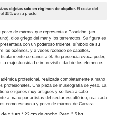
stros objetos
solo en régimen de alquiler.
El coste del
 el 35% de su precio.
e polvo de mármol que representa a Poseidón, (en
no), dios griego del mar y los terremotos. Su figura es
presentada con un poderoso tridente, símbolo de su
re los océanos, y a veces rodeado de caballos,
rticularmente cercanos a él. Su presencia evoca poder,
 la majestuosidad e imprevisibilidad de los elementos
cadémica profesional, realizada completamente a mano
os profesionales. Una pieza de museografía de yeso. La
tiene orígenes muy antiguos y se lleva a cabo
e a mano por artistas del sector escultórico, realizada
les como escayola y polvo de mármol de Carrara
de altura * 22 cm de ancho. Pesa 6,5 kg