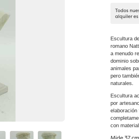
Todos nue
alquiler es
Escultura d
romano Nattu
a menudo re
dominio sob
animales pa
pero también
naturales.
Escultura a
por artesan
elaboración 
completament
con materia
Mide 37 cm 