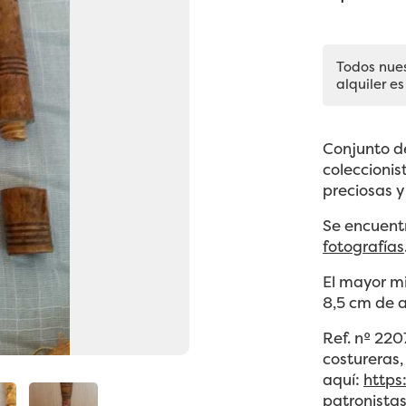
Todos nue
alquiler es
Conjunto d
coleccioni
preciosas y
Se encuent
fotografías
El mayor mi
8,5 cm de a
Ref. nº 220
costureras,
aquí:
https
patronista