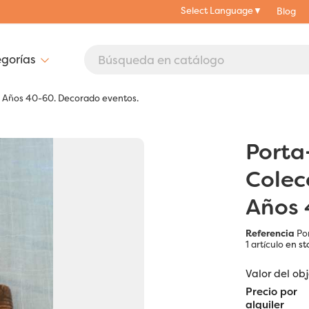
Select Language
▼
Blog
s. Años 40-60. Decorado eventos.
Porta
Colec
Años 
Referencia
Po
1 artículo
en st
Valor del ob
Precio por
alquiler