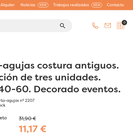
Alquiler
Noticias
Trabajos realizados
Contacto
NEW
NEW
0
search
-agujas costura antiguos.
ción de tres unidades.
40-60. Decorado eventos.
rta-agujas nº 2207
ock
jeto
31,90 €
11,17 €