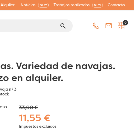
Alquiler
Noticias
Trabajos realizados
Contacto
NEW
NEW
0
search
as. Variedad de navajas.
o en alquiler.
vaja nº 3
stock
jeto
33,00 €
11,55 €
Impuestos excluidos