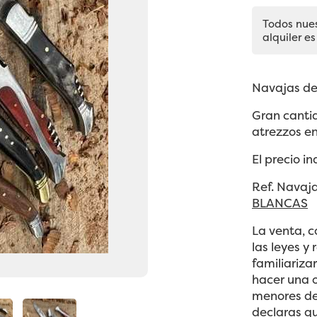
Todos nue
alquiler es
Navajas de 
Gran cantid
atrezzos en
El precio i
Ref. Navaj
BLANCAS
La venta, c
las leyes y
familiariza
hacer una o
menores de 
declaras q