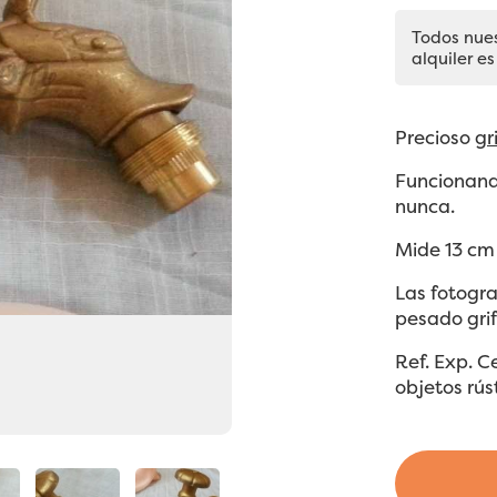
Todos nue
alquiler es
Precioso
gr
Funcionand
nunca.
Mide 13 cm 
Las fotogra
pesado grif
Ref. Exp. 
objetos rús