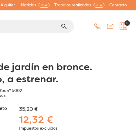
Alquiler
Noticias
Trabajos realizados
Contacto
NEW
NEW
0
search
de jardín en bronce.
, a estrenar.
ifos nº 5002
ock
jeto
35,20 €
12,32 €
Impuestos excluidos