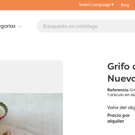
Select Language
▼
Blog
Grifo 
Nuevo
Referencia
Gr
1 artículo
en st
Valor del ob
Precio por
alquiler