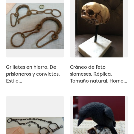
Grilletes en hierro. De
Cráneo de feto
prisioneros y convictos.
siameses. Réplica.
Estilo...
Tamaño natural. Homo...