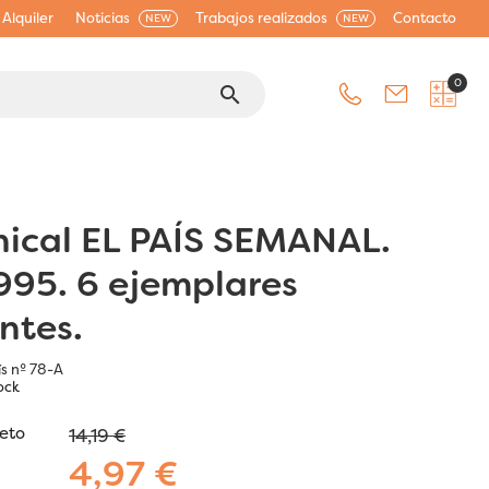
Alquiler
Noticias
Trabajos realizados
Contacto
NEW
NEW
0
search
ical EL PAÍS SEMANAL.
995. 6 ejemplares
ntes.
ís nº 78-A
ock
jeto
14,19 €
4,97 €