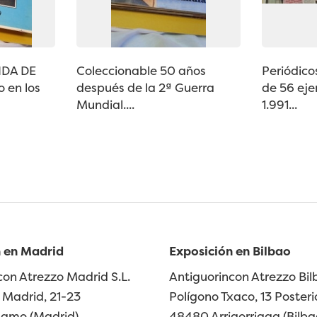
IDA DE
Coleccionable 50 años
Periódic
 en los
después de la 2ª Guerra
de 56 eje
Mundial....
1.991...
 en Madrid
Exposición en Bilbao
con Atrezzo Madrid S.L.
Antiguorincon Atrezzo Bilb
Madrid, 21-23
Polígono Txaco, 13 Posteri
lamo (Madrid)
48480 Arrigorriaga (Bilba