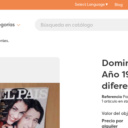
Select Language
▼
Blog
ntes.
Domin
Año 1
difere
Referencia
Pa
1 artículo
en st
Valor del ob
Precio por
alquiler