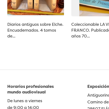
Diarios antiguos sobre Elche.
Coleccionable LA V
Encuadernados. 4 tomos
FRANCO. Publicado
de...
años 70...
Horarios profesionales
Exposición
mundo audiovisual
Antiguorin
De lunes a viernes
Camino de 
de 9:00 a 14:00
28607 El Á