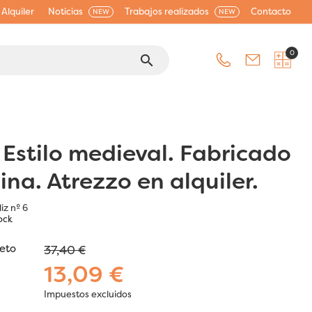
Alquiler
Noticias
Trabajos realizados
Contacto
NEW
NEW
0
search
. Estilo medieval. Fabricado
ina. Atrezzo en alquiler.
iz nº 6
ock
jeto
37,40 €
13,09 €
Impuestos excluidos