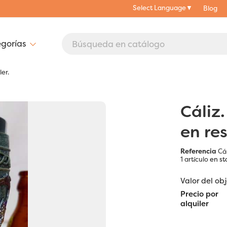
Select Language
▼
Blog
ler.
Cáliz
en res
Referencia
Cál
1 artículo
en st
Valor del ob
Precio por
alquiler