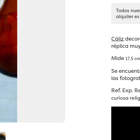
Todos nue
alquiler es
Cáliz
decora
réplica muy
Mide
17,5 cm
Se encuent
las fotograf
Ref. Exp. R
curiosa reli