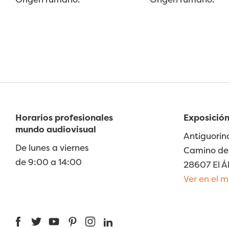
Horarios profesionales
Exposición
mundo audiovisual
Antiguorin
De lunes a viernes
Camino de 
de 9:00 a 14:00
28607 El Á
Ver en el 
Facebook
Twitter
YouTube
Pinterest
Instagram
LinkedIn