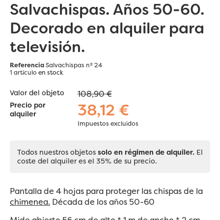
Salvachispas. Años 50-60.
Decorado en alquiler para
televisión.
Referencia
Salvachispas nº 24
1 artículo
en stock
Valor del objeto
108,90 €
38,12 €
Precio por
alquiler
Impuestos excluidos
Todos nuestros objetos
solo en régimen de alquiler.
El
coste del alquiler es el 35% de su precio.
Pantalla de 4 hojas para proteger las chispas de la
chimenea.
Década de los años 50-60
Mide abierto 56 cm de alto * 1 m de ancho * 2 cm